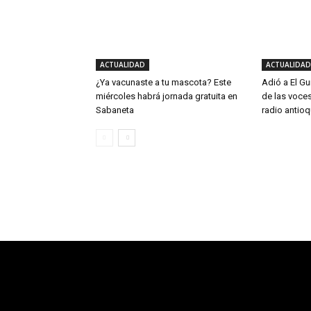
ACTUALIDAD
ACTUALIDAD
¿Ya vacunaste a tu mascota? Este
Adió a El Gu
miércoles habrá jornada gratuita en
de las voce
Sabaneta
radio antio