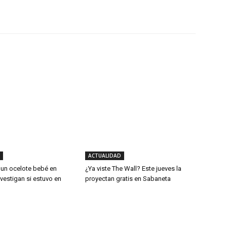
X
WhatsApp
Linkedin
ACTUALIDAD
 un ocelote bebé en
¿Ya viste The Wall? Este jueves la
vestigan si estuvo en
proyectan gratis en Sabaneta