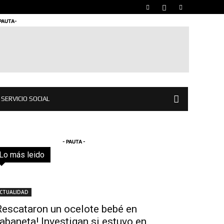
 PAUTA-
SERVICIO SOCIAL
- PAUTA -
Lo más leido
Todo
Destacado
Lo más popular
Más
CTUALIDAD
Rescataron un ocelote bebé en
abaneta! Investigan si estuvo en