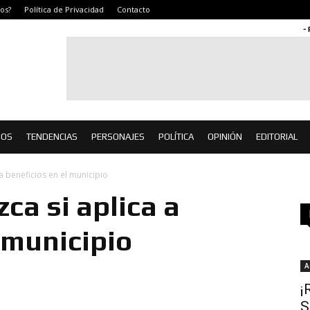
os?
Política de Privacidad
Contacto
-
IOS
TENDENCIAS
PERSONAJES
POLÍTICA
OPINIÓN
EDITORIAL
a beneficios en el municipio
ca si aplica a
 municipio
A
¡
S