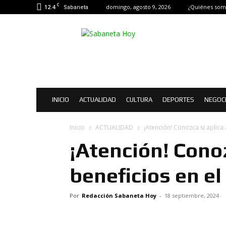
C
12.4
domingo, agosto 9, 2026
¿Quiénes som
Sabaneta
Sabaneta
Hoy
|
Noticias
de
Sabaneta
INICIO
ACTUALIDAD
CULTURA
DEPORTES
NEGOC
Inicio
ACTUALIDAD
¡Atención! Conozca si aplica 
¡Atención! Conoz
beneficios en el
Por
Redacción Sabaneta Hoy
-
18 septiembre, 2024