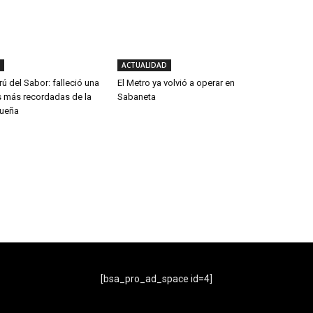
ACTUALIDAD
rú del Sabor: falleció una
El Metro ya volvió a operar en
s más recordadas de la
Sabaneta
queña
- Publicidad -
[bsa_pro_ad_space id=4]