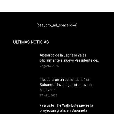
- Publicidad -
[bsa_pro_ad_space id=4]
ÚLTIMAS NOTICIAS
Abelardo de la Espriella ya es
oficialmente el nuevo Presidente de...
7 agosto, 2026
¡Rescataron un ocelote bebé en
Sabaneta! Investigan si estuvo en
cautiverio
27 julio, 2026
¿Ya viste The Wall? Este jueves la
proyectan gratis en Sabaneta