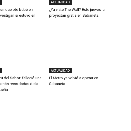
ACTUALIDAD
 un ocelote bebé en
¿Ya viste The Wall? Este jueves la
vestigan si estuvo en
proyectan gratis en Sabaneta
ACTUALIDAD
rú del Sabor: falleció una
El Metro ya volvió a operar en
s más recordadas de la
Sabaneta
queña