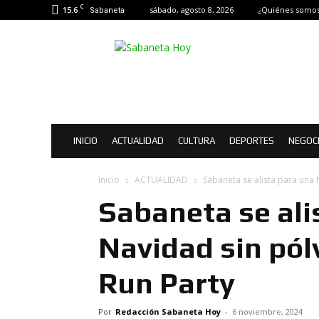
C
15.6
sábado, agosto 8, 2026
¿Quiénes somos
Sabaneta
Sabaneta
Hoy
|
Noticias
de
Sabaneta
INICIO
ACTUALIDAD
CULTURA
DEPORTES
NEGOC
Inicio
ACTUALIDAD
Sabaneta se alista para una 
Sabaneta se ali
Navidad sin pól
Run Party
Por
Redacción Sabaneta Hoy
-
6 noviembre, 2024