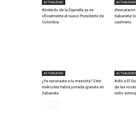
ACTUALIDAD
ACTUALIDAD
Abelardo de la Espriella ya es
¡Rescataron
oficialmente el nuevo Presidente de
Sabaneta! In
Colombia
cautiverio
ACTUALIDAD
ACTUALIDAD
¿Ya vacunaste a tu mascota? Este
Adió a El Gu
miércoles habrá jornada gratuita en
de las voce
Sabaneta
radio antio