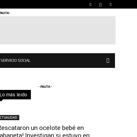
 PAUTA-
SERVICIO SOCIAL
- PAUTA -
Lo más leido
Todo
Destacado
Lo más popular
Más
CTUALIDAD
Rescataron un ocelote bebé en
abaneta! Investigan si estuvo en