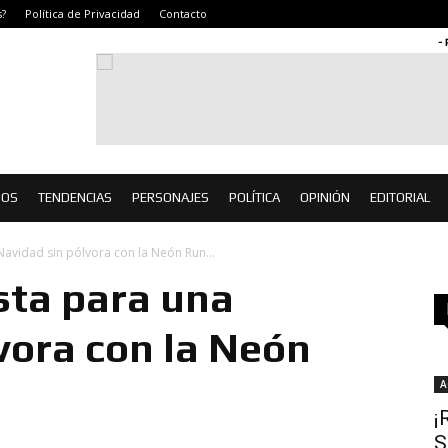
?
Política de Privacidad
Contacto
-
IOS
TENDENCIAS
PERSONAJES
POLÍTICA
OPINIÓN
EDITORIAL
Navidad sin pólvora con la Neón Run...
sta para una
vora con la Neón
A
¡
S