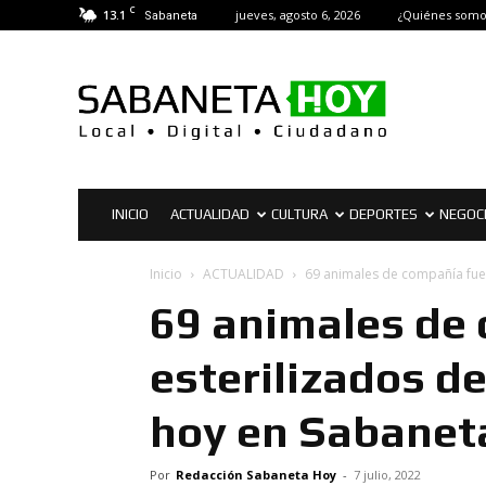
C
13.1
jueves, agosto 6, 2026
¿Quiénes somo
Sabaneta
Sabaneta
Hoy
|
Noticias
de
Sabaneta
INICIO
ACTUALIDAD
CULTURA
DEPORTES
NEGOC
Inicio
ACTUALIDAD
69 animales de compañía fue
69 animales de
esterilizados d
hoy en Sabanet
Por
Redacción Sabaneta Hoy
-
7 julio, 2022