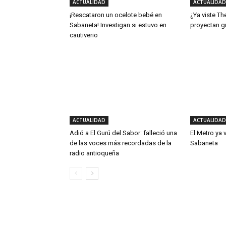
ACTUALIDAD
ACTUALIDAD
¡Rescataron un ocelote bebé en
¿Ya viste Th
Sabaneta! Investigan si estuvo en
proyectan g
cautiverio
ACTUALIDAD
ACTUALIDAD
Adió a El Gurú del Sabor: falleció una
El Metro ya 
de las voces más recordadas de la
Sabaneta
radio antioqueña