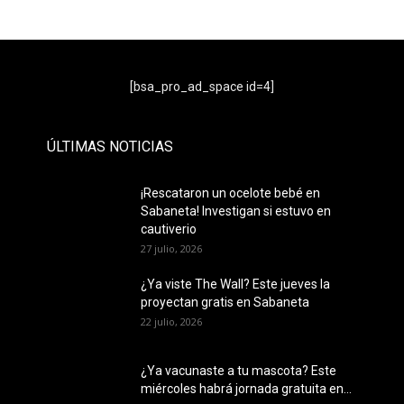
- Publicidad -
[bsa_pro_ad_space id=4]
ÚLTIMAS NOTICIAS
¡Rescataron un ocelote bebé en
Sabaneta! Investigan si estuvo en
cautiverio
27 julio, 2026
¿Ya viste The Wall? Este jueves la
proyectan gratis en Sabaneta
22 julio, 2026
¿Ya vacunaste a tu mascota? Este
miércoles habrá jornada gratuita en...