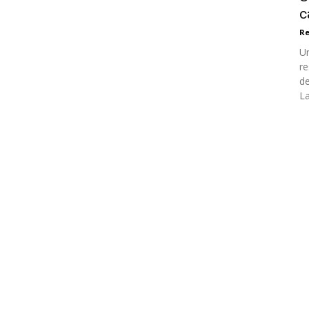
c
Re
Un
re
de
La