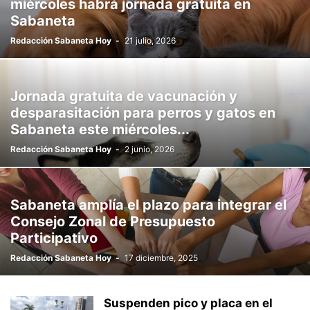
miércoles habrá jornada gratuita en
Sabaneta
Redacción Sabaneta Hoy
-
21 julio, 2026
Jornada gratuita de vacunación y
desparasitación para perros y gatos en
Sabaneta este miércoles...
Redacción Sabaneta Hoy
-
2 junio, 2026
Sabaneta amplía el plazo para integrar el
Consejo Zonal de Presupuesto
Participativo
Redacción Sabaneta Hoy
-
17 diciembre, 2025
Suspenden pico y placa en el