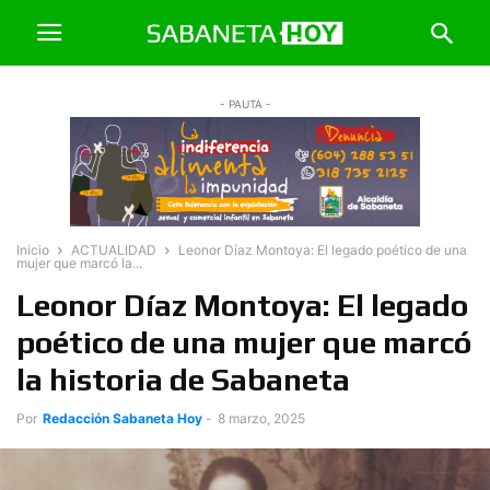
- PAUTA -
Inicio
ACTUALIDAD
Leonor Díaz Montoya: El legado poético de una
mujer que marcó la...
Leonor Díaz Montoya: El legado
poético de una mujer que marcó
la historia de Sabaneta
Por
Redacción Sabaneta Hoy
-
8 marzo, 2025