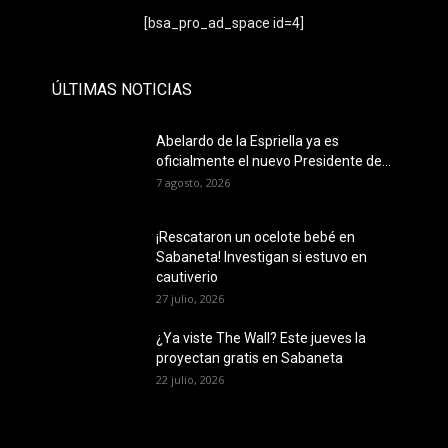
- Publicidad -
[bsa_pro_ad_space id=4]
ÚLTIMAS NOTICIAS
Abelardo de la Espriella ya es
oficialmente el nuevo Presidente de...
7 agosto, 2026
¡Rescataron un ocelote bebé en
Sabaneta! Investigan si estuvo en
cautiverio
27 julio, 2026
¿Ya viste The Wall? Este jueves la
proyectan gratis en Sabaneta
22 julio, 2026