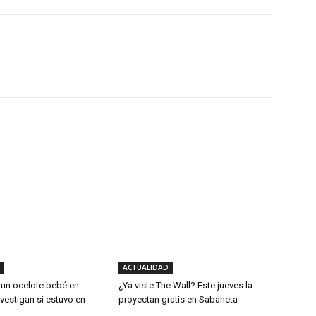
X
WhatsApp
Linkedin
ACTUALIDAD
 un ocelote bebé en
¿Ya viste The Wall? Este jueves la
vestigan si estuvo en
proyectan gratis en Sabaneta