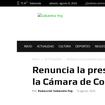
C
11.9
sábado, agosto 8, 2026
¿Quiénes somos
Sabaneta
Sabaneta
Hoy
|
Noticias
de
Sabaneta
INICIO
ACTUALIDAD
CULTURA
DEPORTES
NEGOC
Inicio
ACTUALIDAD
Renuncia la presidenta ejec
Renuncia la pre
la Cámara de Co
Por
Redacción Sabaneta Hoy
-
16 agosto, 2024