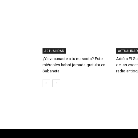
ACTUALIDAD
ACTUALIDAD
¿Ya vacunaste a tu mascota? Este
Adió a El Gu
miércoles habrá jornada gratuita en
de las voce
Sabaneta
radio antio