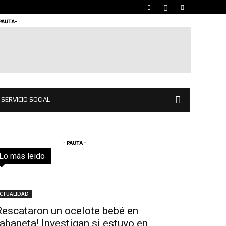
 PAUTA-
SERVICIO SOCIAL
- PAUTA -
Lo más leido
Todo
Destacado
Lo más popular
Más
CTUALIDAD
Rescataron un ocelote bebé en
abaneta! Investigan si estuvo en