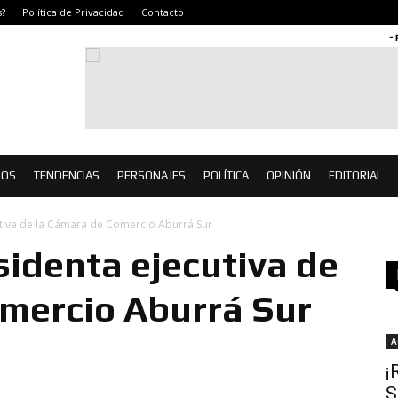
?
Política de Privacidad
Contacto
-
IOS
TENDENCIAS
PERSONAJES
POLÍTICA
OPINIÓN
EDITORIAL
utiva de la Cámara de Comercio Aburrá Sur
sidenta ejecutiva de
mercio Aburrá Sur
A
¡
S