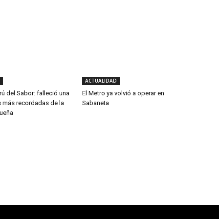
ACTUALIDAD
rú del Sabor: falleció una
El Metro ya volvió a operar en
s más recordadas de la
Sabaneta
queña