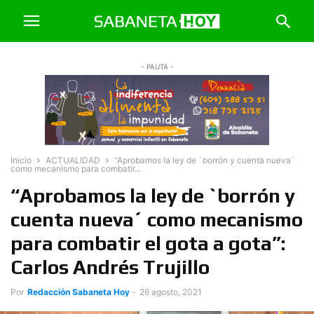
- PAUTA -
Inicio
ACTUALIDAD
“Aprobamos la ley de `borrón y cuenta nueva´
como mecanismo para combatir...
“Aprobamos la ley de `borrón y
cuenta nueva´ como mecanismo
para combatir el gota a gota”:
Carlos Andrés Trujillo
Por
Redacción Sabaneta Hoy
-
26 agosto, 2021