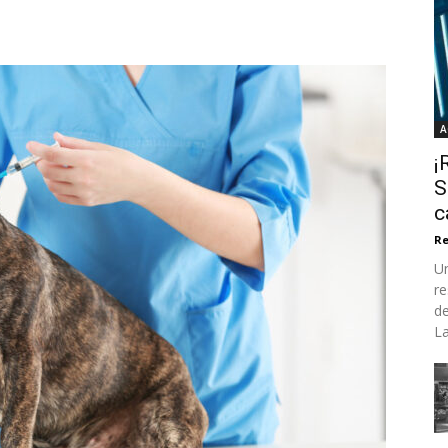
A
¡
S
c
Re
Un
re
de
La