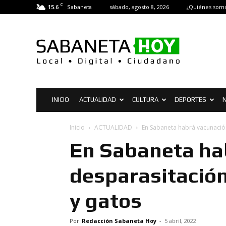
C
15.6
sábado, agosto 8, 2026
¿Quiénes som
Sabaneta
Sabaneta
Hoy
|
Noticias
de
Sabaneta
INICIO
ACTUALIDAD
CULTURA
DEPORTES
Inicio
ACTUALIDAD
En Sabaneta habrá vacunación
En Sabaneta ha
desparasitación
y gatos
Por
Redacción Sabaneta Hoy
-
5 abril, 2022