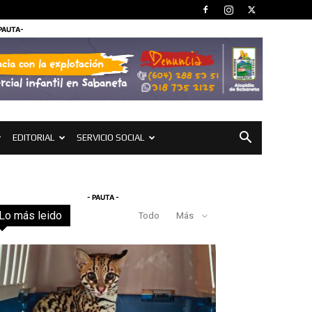
 PAUTA-
EDITORIAL
SERVICIO SOCIAL
- PAUTA -
Lo más leido
Todo
Más