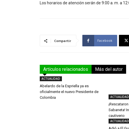
Los horarios de atención serán de 9:00 a. m. a 12:0
Facebook
Compartir
Artículos relacionados
Más del autor
ACTUALIDAD
Abelardo de la Espriella ya es
oficialmente el nuevo Presidente de
ACTUALIDAD
Colombia
¡Rescataron
Sabaneta! In
cautiverio
ACTUALIDAD
Adió a El Gu