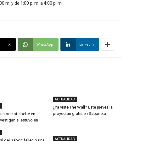
0 m. y de 1:00 p. m. a 4:00 p. m.
X
WhatsApp
Linkedin
ACTUALIDAD
¿Ya viste The Wall? Este jueves la
proyectan gratis en Sabaneta
 un ocelote bebé en
vestigan si estuvo en
ACTUALIDAD
rú del Sabor: falleció una