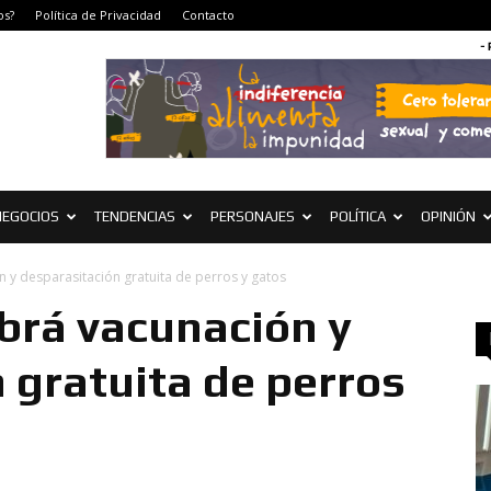
os?
Política de Privacidad
Contacto
-
NEGOCIOS
TENDENCIAS
PERSONAJES
POLÍTICA
OPINIÓN
 y desparasitación gratuita de perros y gatos
brá vacunación y
 gratuita de perros