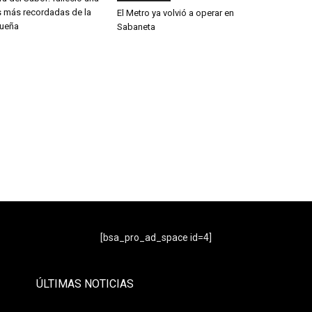
s más recordadas de la
El Metro ya volvió a operar en
queña
Sabaneta
- Publicidad -
[bsa_pro_ad_space id=4]
ÚLTIMAS NOTICIAS