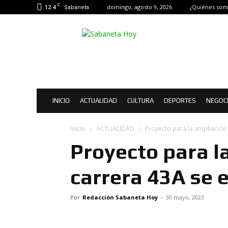
C
12.4
domingo, agosto 9, 2026
¿Quiénes som
Sabaneta
Sabaneta
Hoy
|
Noticias
de
Sabaneta
INICIO
ACTUALIDAD
CULTURA
DEPORTES
NEGOC
Inicio
ACTUALIDAD
Proyecto para la ampliación 
Proyecto para l
carrera 43A se 
Por
Redacción Sabaneta Hoy
-
30 mayo, 2023