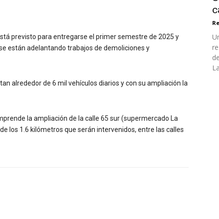
c
Re
Un
está previsto para entregarse el primer semestre de 2025 y
re
 se están adelantando trabajos de demoliciones y
de
La
an alrededor de 6 mil vehículos diarios y con su ampliación la
omprende la ampliación de la calle 65 sur (supermercado La
 de los 1.6 kilómetros que serán intervenidos, entre las calles
X
WhatsApp
Linkedin