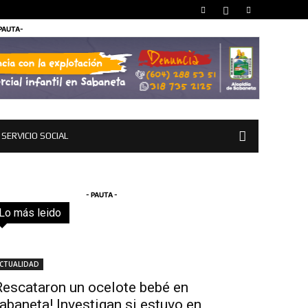
 PAUTA-
SERVICIO SOCIAL
- PAUTA -
Lo más leido
Todo
Destacado
Lo más popular
Más
CTUALIDAD
Rescataron un ocelote bebé en
abaneta! Investigan si estuvo en