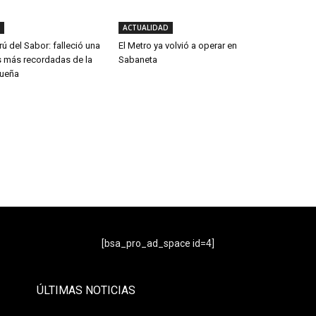
ACTUALIDAD
rú del Sabor: falleció una
El Metro ya volvió a operar en
s más recordadas de la
Sabaneta
queña
- Publicidad -
[bsa_pro_ad_space id=4]
ÚLTIMAS NOTICIAS