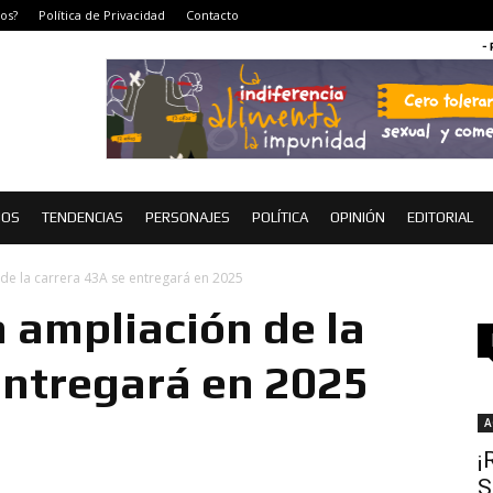
os?
Política de Privacidad
Contacto
-
IOS
TENDENCIAS
PERSONAJES
POLÍTICA
OPINIÓN
EDITORIAL
de la carrera 43A se entregará en 2025
a ampliación de la
entregará en 2025
A
¡
S