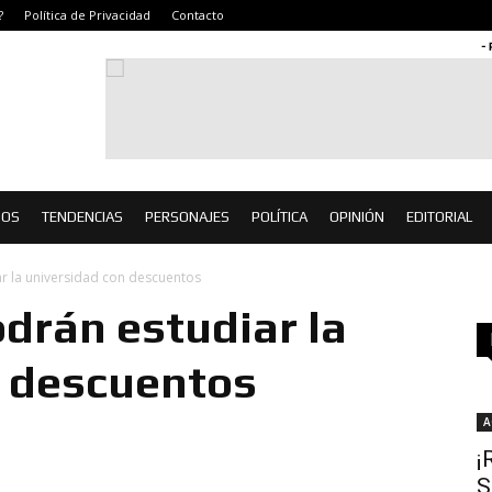
?
Política de Privacidad
Contacto
-
IOS
TENDENCIAS
PERSONAJES
POLÍTICA
OPINIÓN
EDITORIAL
r la universidad con descuentos
drán estudiar la
n descuentos
A
¡
S