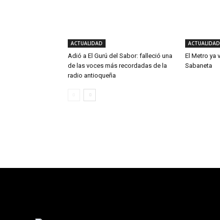
ACTUALIDAD
ACTUALIDAD
Adió a El Gurú del Sabor: falleció una
El Metro ya 
de las voces más recordadas de la
Sabaneta
radio antioqueña