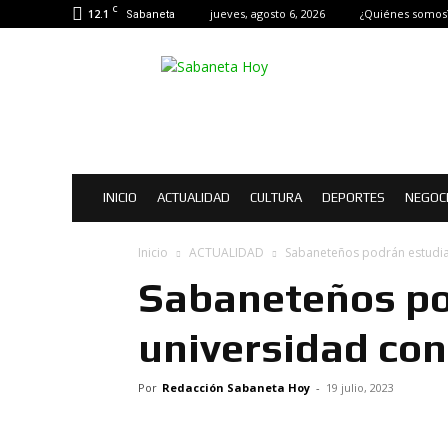
C
12.1
jueves, agosto 6, 2026
¿Quiénes somos
Sabaneta
Sabaneta
Hoy
|
Noticias
de
Sabaneta
INICIO
ACTUALIDAD
CULTURA
DEPORTES
NEGOC
Inicio
ACTUALIDAD
Sabaneteños podrán estudia
Sabaneteños po
universidad co
Por
Redacción Sabaneta Hoy
-
19 julio, 2023