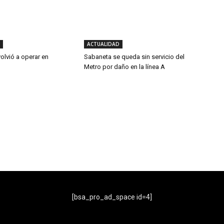
ACTUALIDAD
volvió a operar en
Sabaneta se queda sin servicio del
Metro por daño en la línea A
- Publicidad -
[bsa_pro_ad_space id=4]