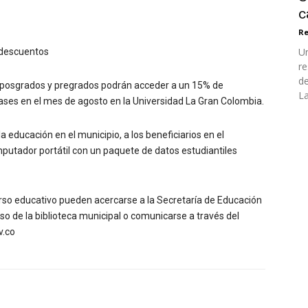
c
Re
Un
 descuentos
re
de
r posgrados y pregrados podrán acceder a un 15% de
La
clases en el mes de agosto en la Universidad La Gran Colombia.
 educación en el municipio, a los beneficiarios en el
putador portátil con un paquete de datos estudiantiles
rso educativo pueden acercarse a la Secretaría de Educación
iso de la biblioteca municipal o comunicarse a través del
v.co