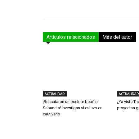
Facebook
Compartir
Artículos relacionados
Más del autor
ACTUALIDAD
ACTUALIDAD
¡Rescataron un ocelote bebé en
¿Ya viste Th
Sabaneta! Investigan si estuvo en
proyectan g
cautiverio