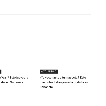
X
WhatsApp
Linkedin
ACTUALIDAD
e Wall? Este jueves la
¿Ya vacunaste a tu mascota? Este
ratis en Sabaneta
miércoles habrá jornada gratuita en
Sabaneta