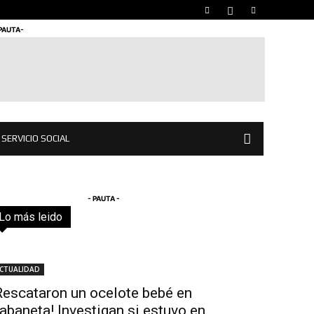
 PAUTA-
SERVICIO SOCIAL
- PAUTA -
Lo más leido
Todo
Destacado
Lo más popular
Más
CTUALIDAD
Rescataron un ocelote bebé en
abaneta! Investigan si estuvo en