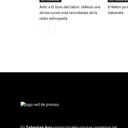
Adió a El Gurú del Sabor: falleció una
El Metro ya 
de las voces más recordadas de la
Sabaneta
radio antioqueña
En
Sabantea Hoy
somos locales porque contamos las