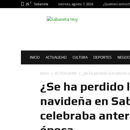
C
25
viernes, agosto 7, 2026
¿Quiénes somos?
Sabaneta
Sabaneta
Hoy
|
Noticias
de
Sabaneta
INICIO
ACTUALIDAD
CULTURA
DEPORTES
NEGOC
Inicio
ACTUALIDAD
¿Se ha perdido la tradición 
¿Se ha perdido l
navideña en Sab
celebraba ante
época