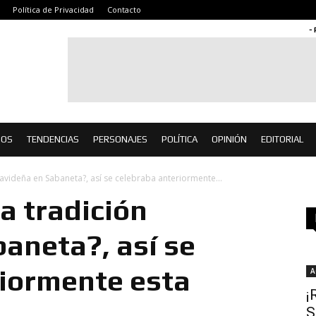
Política de Privacidad
Contacto
-
IOS
TENDENCIAS
PERSONAJES
POLÍTICA
OPINIÓN
EDITORIAL
navideña en Sabaneta?, así se celebraba anteriormente...
a tradición
aneta?, así se
riormente esta
A
¡
S