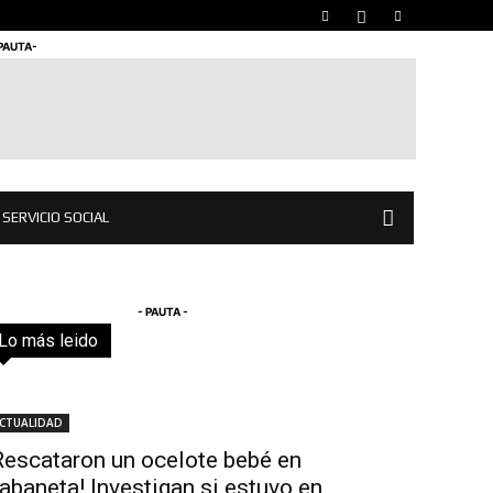
 PAUTA-
SERVICIO SOCIAL
- PAUTA -
Lo más leido
Todo
Destacado
Lo más popular
Más
CTUALIDAD
Rescataron un ocelote bebé en
abaneta! Investigan si estuvo en