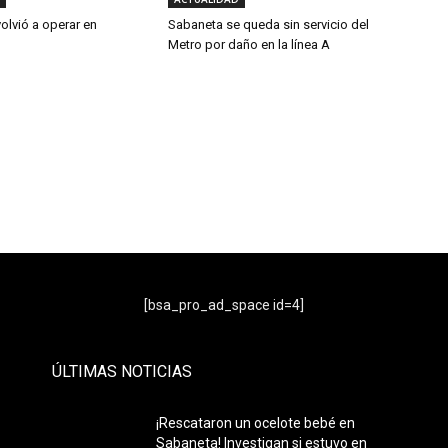
volvió a operar en
Sabaneta se queda sin servicio del
Metro por daño en la línea A
- Publicidad -
[bsa_pro_ad_space id=4]
ÚLTIMAS NOTICIAS
¡Rescataron un ocelote bebé en
Sabaneta! Investigan si estuvo en