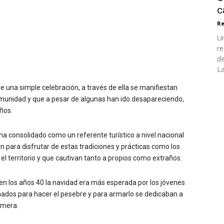
c
Re
Un
re
de
La
una simple celebración, a través de ella se manifiestan
munidad y que a pesar de algunas han ido desapareciendo,
ños.
a consolidado como un referente turístico a nivel nacional
 para disfrutar de estas tradiciones y prácticas como los
l territorio y que cautivan tanto a propios como extraños.
en los años 40 la navidad era más esperada por los jóvenes
nados para hacer el pesebre y para armarlo se dedicaban a
omera.