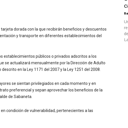
c
Re
Un
re
arjeta dorada con la que recibirán beneficios y descuentos
de
mentación y transporte en diferentes establecimientos del
La
os establecimientos públicos o privados adscritos a los
 que se actualizará mensualmente por la Dirección de Adulto
 descrito en la Ley 1171 del 2007 y la Ley 1251 del 2008.
mayores se sientan privilegiados en cada momento y en
rato preferencial y sepan aprovechar los beneficios de la
calde de Sabaneta.
 en condición de vulnerabilidad, pertenecientes a las