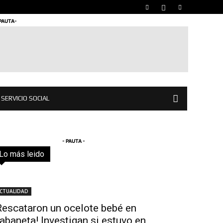
 PAUTA-
SERVICIO SOCIAL
- PAUTA -
Lo más leido
Todo
Destacado
Lo más popular
Más
CTUALIDAD
Rescataron un ocelote bebé en
abaneta! Investigan si estuvo en