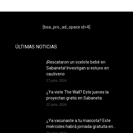
- Publicidad -
[bsa_pro_ad_space id=4]
ÚLTIMAS NOTICIAS
¡Rescataron un ocelote bebé en
Sabaneta! Investigan si estuvo en
cautiverio
27 julio, 2026
¿Ya viste The Wall? Este jueves la
proyectan gratis en Sabaneta
22 julio, 2026
¿Ya vacunaste a tu mascota? Este
miércoles habrá jornada gratuita en...
21 julio, 2026