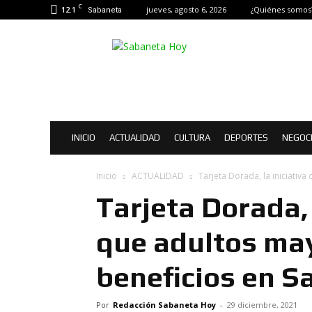
C
12.1
jueves, agosto 6, 2026
¿Quiénes somos
Sabaneta
Sabaneta
Hoy
|
Noticias
de
Sabaneta
INICIO
ACTUALIDAD
CULTURA
DEPORTES
NEGOC
Inicio
ACTUALIDAD
Tarjeta Dorada, la iniciativa
Tarjeta Dorada, 
que adultos ma
beneficios en S
Por
Redacción Sabaneta Hoy
-
29 diciembre, 2021