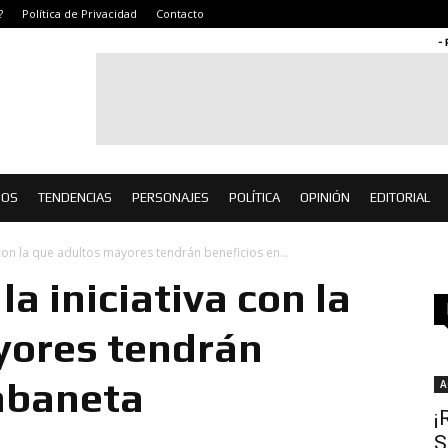
?
Política de Privacidad
Contacto
-
IOS
TENDENCIAS
PERSONAJES
POLÍTICA
OPINIÓN
EDITORIAL
 con la que adultos mayores tendrán beneficios en...
la iniciativa con la
yores tendrán
abaneta
A
¡
S