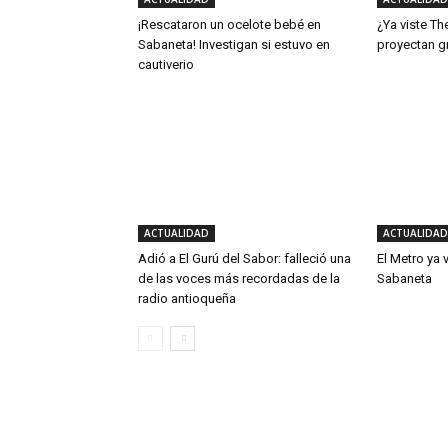
¡Rescataron un ocelote bebé en
¿Ya viste Th
Sabaneta! Investigan si estuvo en
proyectan g
cautiverio
ACTUALIDAD
ACTUALIDAD
Adió a El Gurú del Sabor: falleció una
El Metro ya 
de las voces más recordadas de la
Sabaneta
radio antioqueña