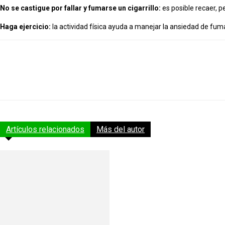
No se castigue por fallar y fumarse un cigarrillo:
es posible recaer, p
Haga ejercicio:
la actividad física ayuda a manejar la ansiedad de fuma
Compartir
Facebook
X
Whats
Artículos relacionados
Más del autor