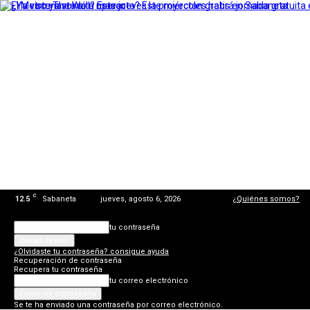
C
12.5
Sabaneta
jueves, agosto 6, 2026
¿Quiénes somos?
tu contraseña
¿Olvidaste tu contraseña? consigue ayuda
Recuperación de contraseña
Recupera tu contraseña
tu correo electrónico
Se te ha enviado una contraseña por correo electrónico.