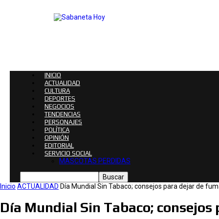
Sabaneta
Hoy
|
Noticias
de
Sabaneta
INICIO
ACTUALIDAD
CULTURA
DEPORTES
NEGOCIOS
TENDENCIAS
PERSONAJES
POLÍTICA
OPINIÓN
EDITORIAL
SERVICIO SOCIAL
MASCOTAS PERDIDAS
Inicio
ACTUALIDAD
Día Mundial Sin Tabaco; consejos para dejar de fum
Día Mundial Sin Tabaco; consejos 