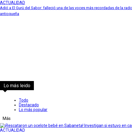
ACTUALIDAD
Adió a El Gurú del Sabor: falleció una de las voces más recordadas de la radi
antioqueña
Lo más leido
Todo
Destacado
Lo más popular
Más
ACTUALIDAD