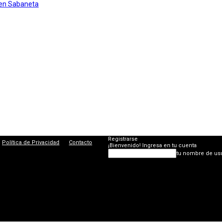
Registrarse
Política de Privacidad
Contacto
¡Bienvenido! Ingresa en tu cuenta
tu nombre de us