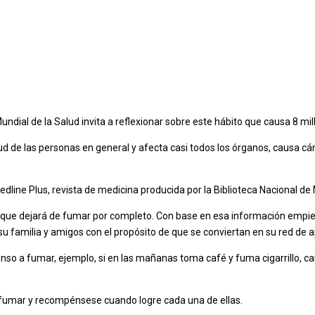
undial de la Salud invita a reflexionar sobre este hábito que causa 8 m
lud de las personas en general y afecta casi todos los órganos, causa cá
dline Plus, revista de medicina producida por la Biblioteca Nacional de 
a que dejará de fumar por completo. Con base en esa información empi
 su familia y amigos con el propósito de que se conviertan en su red de 
nso a fumar, ejemplo, si en las mañanas toma café y fuma cigarrillo, 
 fumar y recompénsese cuando logre cada una de ellas.