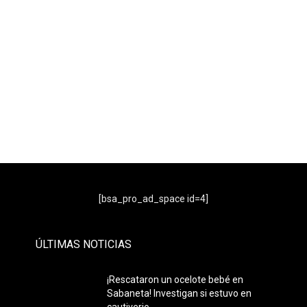
- Publicidad -
[bsa_pro_ad_space id=4]
ÚLTIMAS NOTICIAS
¡Rescataron un ocelote bebé en
Sabaneta! Investigan si estuvo en