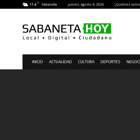
C
11.6
jueves, agosto 6, 2026
¿Quiénes somo
Sabaneta
Sabaneta
Hoy
|
Noticias
de
Sabaneta
INICIO
ACTUALIDAD
CULTURA
DEPORTES
NEGOC