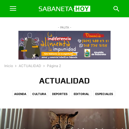
- PAUTA -
Inicio
ACTUALIDAD
Página 2
ACTUALIDAD
AGENDA
CULTURA
DEPORTES
EDITORIAL
ESPECIALES
NEGOCIOS
OPINIÓN
PERSONAJES
POLÍTICA
SERVICIO SOCIAL
TENDENCIAS